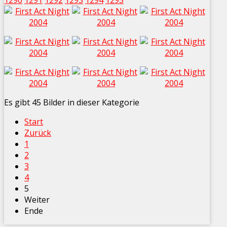
1290
1291
1292
1293
1294
1295
Es gibt 45 Bilder in dieser Kategorie
Start
Zurück
1
2
3
4
5
Weiter
Ende