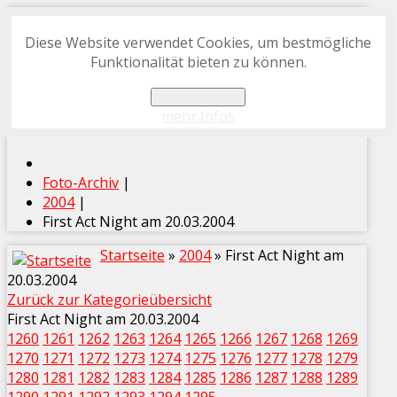
Diese Website verwendet Cookies, um bestmögliche
START
Funktionalität bieten zu können.
FOTO-ARCHIV
OK, verstanden
PROGRAMMHEFT-ARCHIV
mehr Infos
Foto-Archiv
|
2004
|
First Act Night am 20.03.2004
Startseite
»
2004
» First Act Night am
20.03.2004
Zurück zur Kategorieübersicht
First Act Night am 20.03.2004
1260
1261
1262
1263
1264
1265
1266
1267
1268
1269
1270
1271
1272
1273
1274
1275
1276
1277
1278
1279
1280
1281
1282
1283
1284
1285
1286
1287
1288
1289