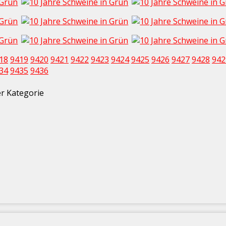
18
9419
9420
9421
9422
9423
9424
9425
9426
9427
9428
942
34
9435
9436
ser Kategorie