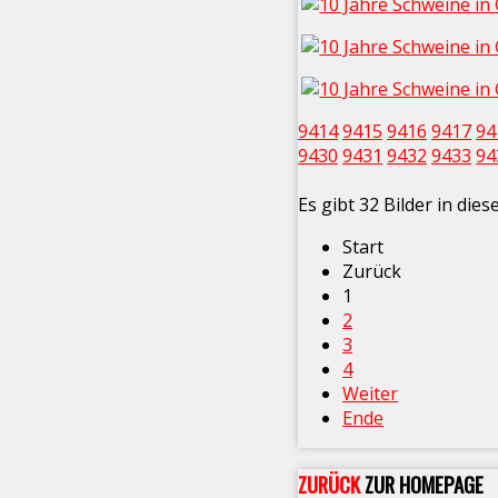
9414
9415
9416
9417
94
9430
9431
9432
9433
94
Es gibt 32 Bilder in die
Start
Zurück
1
2
3
4
Weiter
Ende
ZURÜCK
ZUR HOMEPAGE