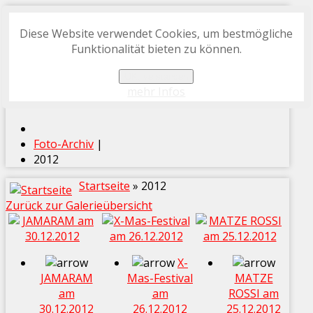
Diese Website verwendet Cookies, um bestmögliche
START
Funktionalität bieten zu können.
FOTO-ARCHIV
OK, verstanden
PROGRAMMHEFT-ARCHIV
mehr Infos
Foto-Archiv
|
2012
Startseite
» 2012
Zurück zur Galerieübersicht
X-
JAMARAM
Mas-Festival
MATZE
am
am
ROSSI am
30.12.2012
26.12.2012
25.12.2012