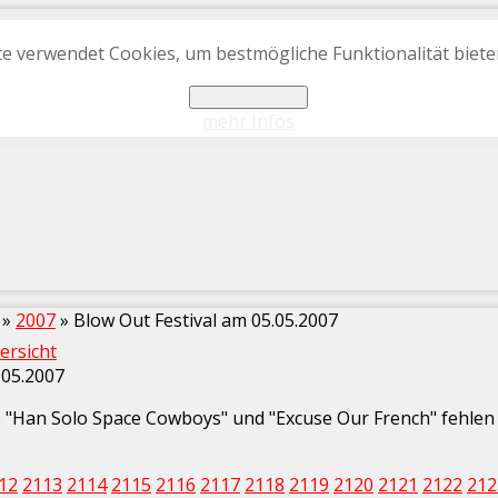
e verwendet Cookies, um bestmögliche Funktionalität biet
OK, verstanden
mehr Infos
»
2007
» Blow Out Festival am 05.05.2007
ersicht
.05.2007
s "Han Solo Space Cowboys" und "Excuse Our French" fehlen
12
2113
2114
2115
2116
2117
2118
2119
2120
2121
2122
212