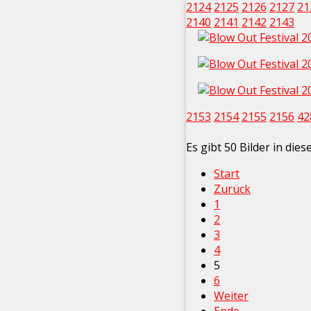
2124
2125
2126
2127
21
2140
2141
2142
2143
2153
2154
2155
2156
42
Es gibt 50 Bilder in die
Start
Zurück
1
2
3
4
5
6
Weiter