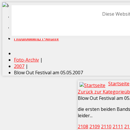
Diese Websit
START
FOTO-ARCHIV
PROGRAMMHEFT-ARCHIV
Foto-Archiv
|
2007
|
Blow Out Festival am 05.05.2007
Startseite
Zurück zur Kategorieüb
Blow Out Festival am 05
die ersten beiden Band
leider...
2108
2109
2110
2111
21